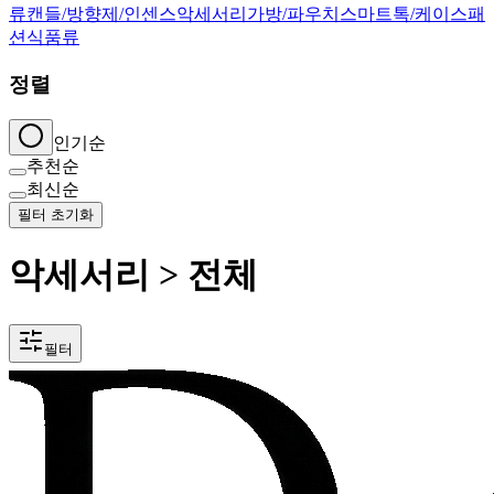
류
캔들/방향제/인센스
악세서리
가방/파우치
스마트톡/케이스
패
션
식품류
정렬
인기순
추천순
최신순
필터 초기화
악세서리 > 전체
필터