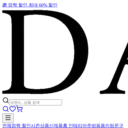
🎁 깜짝 할인 최대 60% 할인
전체
깜짝 할인
시즌상품
신제품
홈 인테리어
주방용품
키링
문구