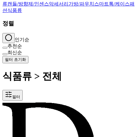
류
캔들/방향제/인센스
악세서리
가방/파우치
스마트톡/케이스
패
션
식품류
정렬
인기순
추천순
최신순
필터 초기화
식품류 > 전체
필터