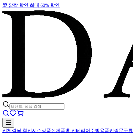
🎁 깜짝 할인 최대 60% 할인
전체
깜짝 할인
시즌상품
신제품
홈 인테리어
주방용품
키링
문구류