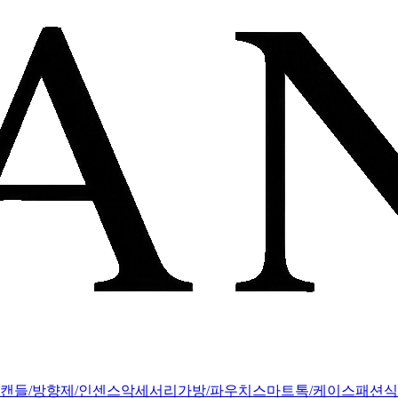
캔들/방향제/인센스
악세서리
가방/파우치
스마트톡/케이스
패션
식