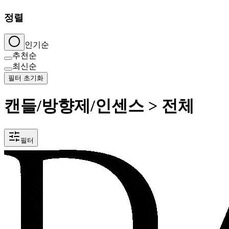
정렬
인기순
추천순
최신순
필터 초기화
캔들/방향제/인센스 > 전체
필터