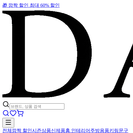
🎁 깜짝 할인 최대 60% 할인
전체
깜짝 할인
시즌상품
신제품
홈 인테리어
주방용품
키링
문구