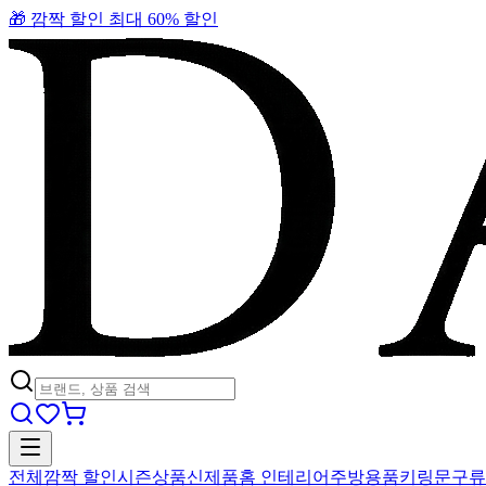
🎁 깜짝 할인 최대 60% 할인
전체
깜짝 할인
시즌상품
신제품
홈 인테리어
주방용품
키링
문구류