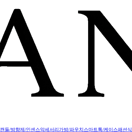
캔들/방향제/인센스
악세서리
가방/파우치
스마트톡/케이스
패션
식