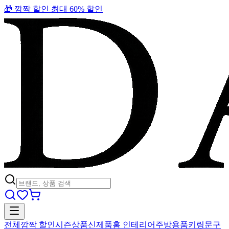
🎁 깜짝 할인 최대 60% 할인
전체
깜짝 할인
시즌상품
신제품
홈 인테리어
주방용품
키링
문구