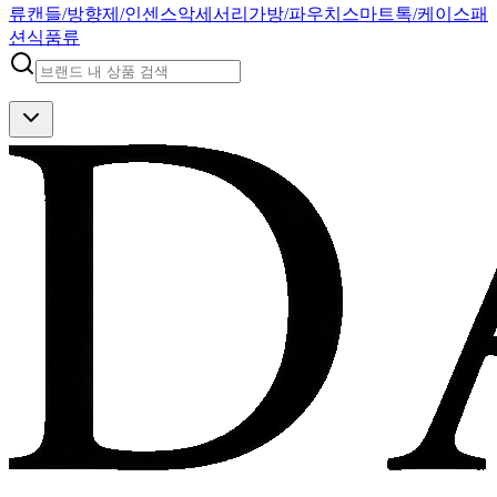
류
캔들/방향제/인센스
악세서리
가방/파우치
스마트톡/케이스
패
션
식품류